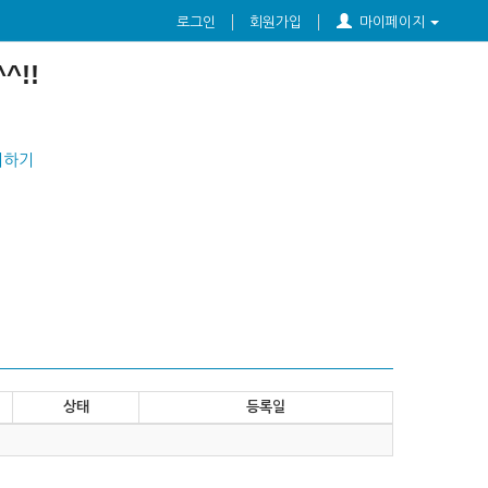
로그인
회원가입
마이페이지
^!!
뢰하기
상태
등록일