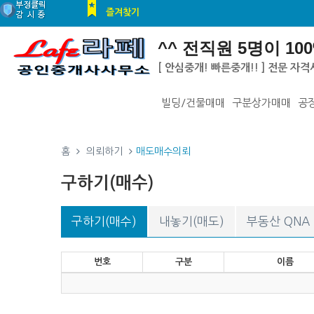
즐겨찾기
^^ 전직원 5명이 100%
[ 안심중개! 빠른중개!! ] 전문 
빌딩/건물매매
구분상가매매
공
홈
의뢰하기
매도매수의뢰
구하기(매수)
구하기(매수)
내놓기(매도)
부동산 QNA
번호
구분
이름